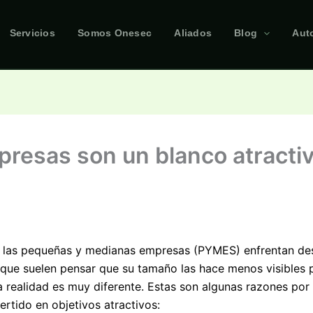
Servicios
Somos Onesec
Aliados
Blog
Aut
resas son un blanco atractiv
l, las pequeñas y medianas empresas (PYMES) enfrentan des
que suelen pensar que su tamaño las hace menos visibles p
a realidad es muy diferente. Estas son algunas razones por 
tido en objetivos atractivos: