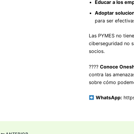
Educar a los em
Adoptar solucion
para ser efectiva
Las PYMES no tienen
ciberseguridad no s
socios.
????
Conoce Onesh
contra las amenazas
sobre cómo podemo
WhatsApp:
https
ANTERIOR