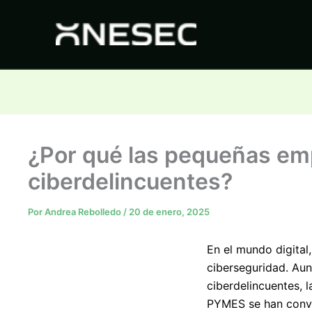
Ir
al
contenido
¿Por qué las pequeñas emp
ciberdelincuentes?
Por
Andrea Rebolledo
/
20 de enero, 2025
En el mundo digita
ciberseguridad. Aun
ciberdelincuentes, l
PYMES se han conver