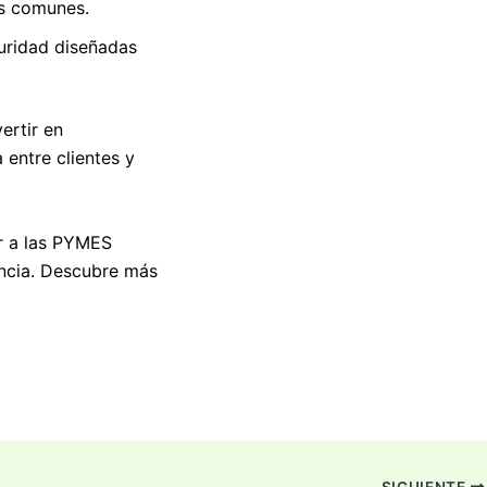
as comunes.
uridad diseñadas
ertir en
entre clientes y
r a las PYMES
encia. Descubre más
SIGUIENTE