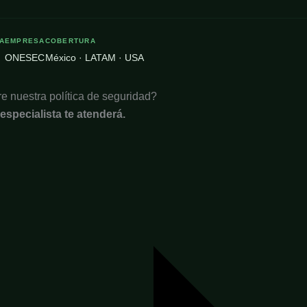
A
EMPRESA
COBERTURA
ONESEC
México · LATAM · USA
e nuestra política de seguridad?
specialista te atenderá.