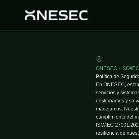
Ir
al
contenido
ONESEC · ISO/IEC
Política de Segurid
En ONESEC, estamos
servicios y sistemas
gestionamos y salva
manejamos. Nuestro
cumplimiento del ma
ISO/IEC 27001:2022,
resiliencia de nues