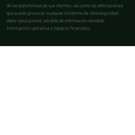
de las plataformas de sus clientes, así como las afectaciones
que puede provocar cualquier incidente de ciberseguridad:
daño reputacional, pérdida de información sensible,
interrupción operativa e impacto financiero.
ONESEC · ENTREVISTA
Yonnatan Casir, CISO de Fibra Uno
Retos y oportunidades en ciberseguridad empresarial
VER EN YOUTUBE