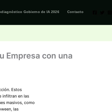
odiagnóstico Gobierno de IA 2026
Contacto
 tu Empresa con una
cción. Estos
infiltran en las
ques masivos, como
oween, las