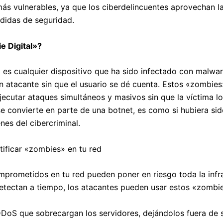
s vulnerables, ya que los ciberdelincuentes aprovechan la 
edidas de seguridad.
e Digital»?
 es cualquier dispositivo que ha sido infectado con malwa
 atacante sin que el usuario se dé cuenta. Estos «zombies»
jecutar ataques simultáneos y masivos sin que la víctima l
se convierte en parte de una botnet, es como si hubiera si
nes del cibercriminal.
ntificar «zombies» en tu red
mprometidos en tu red pueden poner en riesgo toda la infr
etectan a tiempo, los atacantes pueden usar estos «zombi
DoS que sobrecargan los servidores, dejándolos fuera de s