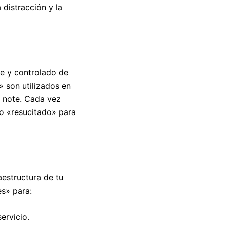
distracción y la
re y controlado de
 son utilizados en
o note. Cada vez
do «resucitado» para
aestructura de tu
es» para:
ervicio.