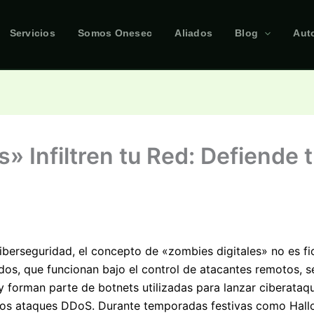
Servicios
Somos Onesec
Aliados
Blog
Aut
» Infiltren tu Red: Defiende
iberseguridad, el concepto de «zombies digitales» no es fi
dos, que funcionan bajo el control de atacantes remotos, se 
y forman parte de botnets utilizadas para lanzar ciberata
 los ataques DDoS. Durante temporadas festivas como Hall