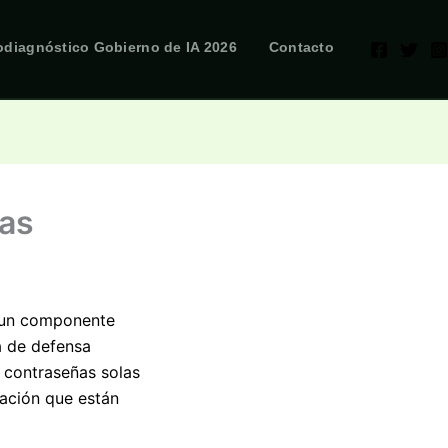
odiagnóstico Gobierno de IA 2026
Contacto
ñas
en un componente
ea de defensa
s contraseñas solas
cación que están