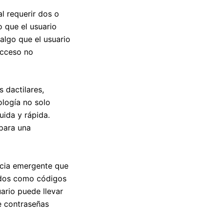
l requerir dos o
o que el usuario
 algo que el usuario
acceso no
s dactilares,
ología no solo
uida y rápida.
para una
ncia emergente que
todos como códigos
ario puede llevar
de contraseñas