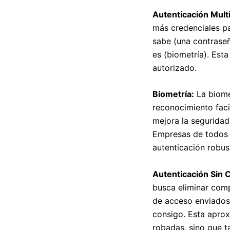
Autenticación Mult
más credenciales par
sabe (una contraseña
es (biometría). Est
autorizado.
Biometría:
La biomet
reconocimiento facia
mejora la seguridad
Empresas de todos 
autenticación robus
Autenticación Sin 
busca eliminar comp
de acceso enviados 
consigo. Esta aprox
robadas, sino que t