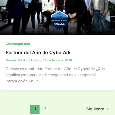
Ciberseguridad
Partner del Año de CyberArk
Onesec México | Latam
/
18 de febrero, 2026
Onesec es nombrado Partner del Año de CyberArk: ¿Qué
significa esto para la ciberseguridad de su empresa?
Introducción En un
1
2
Siguiente
→