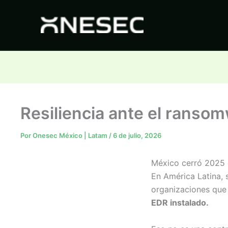
Ir
al
contenido
Resiliencia ante el ransom
Por
Onesec México | Latam
/
6 de julio, 2026
México cerró 2025 e
En América Latina, 
organizaciones que 
EDR instalado.