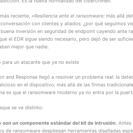
adicción. Es la nueva normalidad del cibercrimen.
 más reciente,
«Resiliencia ante el ransomware: más allá de
conversación con clientes y aliados: ¿por qué seguimos v
 buena inversión en seguridad de endpoint cayendo ante 
que el EDR sigue siendo necesario, pero dejó de ser sufic
saben mejor que nadie.
 para un atacante que ya no existe
on and Response llegó a resolver un problema real: la dete
ioso en el dispositivo, más allá de las firmas tradicionale
ma es que el ransomware moderno ya no entra por la puerta
aque se ve distinto:
» son un componente estándar del kit de intrusión.
Antes d
pos de ransomware despliegan herramientas diseñadas espe