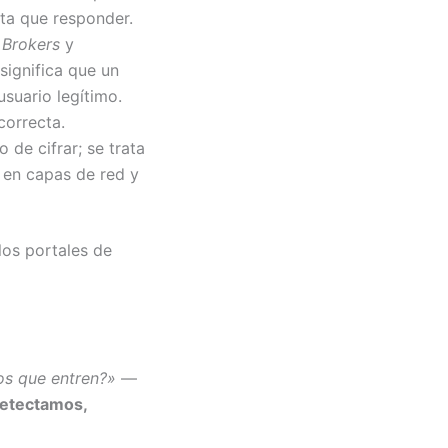
rta que responder.
s Brokers
y
significa que un
suario legítimo.
correcta.
 de cifrar; se trata
e en capas de red y
los portales de
s que entren?»
—
detectamos,