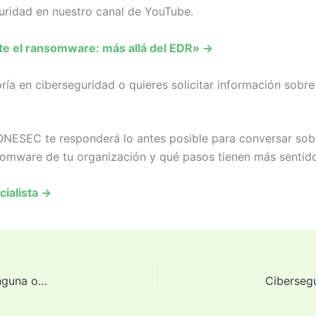
uridad en nuestro canal de YouTube.
nte el ransomware: más allá del EDR» →
ía en ciberseguridad o quieres solicitar información sobre
ONESEC te responderá lo antes posible para conversar sobr
nsomware de tu organización y qué pasos tienen más sentido
cialista →
Ciberseguridad rumbo al Mundial 2026: los riesgos que ninguna organización puede ignorar