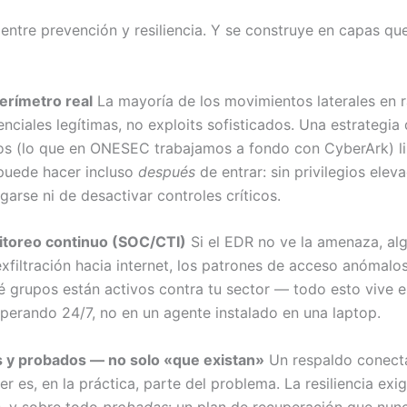
 entre prevención y resiliencia. Y se construye en capas qu
erímetro real
La mayoría de los movimientos laterales en
ciales legítimas, no exploits sofisticados. Una estrategia
dos (lo que en ONESEC trabajamos a fondo con CyberArk) l
 puede hacer incluso
después
de entrar: sin privilegios elev
arse ni de desactivar controles críticos.
nitoreo continuo (SOC/CTI)
Si el EDR no ve la amenaza, al
 exfiltración hacia internet, los patrones de acceso anómalos
 grupos están activos contra tu sector — todo esto vive 
 operando 24/7, no en un agente instalado en una laptop.
s y probados — no solo «que existan»
Un respaldo conect
 es, en la práctica, parte del problema. La resiliencia exi
s, y sobre todo
probadas
: un plan de recuperación que nun