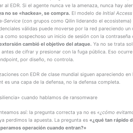
ar al EDR. Si el agente nunca ve la amenaza, nunca hay ale
l ya no se «hackea», se compra.
El modelo de
Initial Acces
-Service
(con grupos como Qilin liderando el ecosistema) 
denciales válidas puede moverse por la red pareciendo un u
 como sospechoso un inicio de sesión con la contraseña 
 extorsión cambió el objetivo del ataque.
Ya no se trata solo
s antes de cifrar y presionar con la fuga pública. Eso ocurr
ndpoint, por diseño, no controla.
izaciones con EDR de clase mundial siguen apareciendo en 
int es una capa de la defensa, no la defensa completa.
resiliencia» cuando hablamos de ransomware
anteamos así: la pregunta correcta ya no es
«¿cómo evitamo
 ya perdimos la apuesta. La pregunta es
«¿qué tan rápido 
peramos operación cuando entran?»