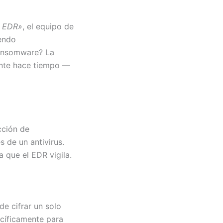
l EDR»
, el equipo de
iendo
ransomware? La
iente hace tiempo —
cción de
s de un antivirus.
 que el EDR vigila.
e cifrar un solo
cíficamente para