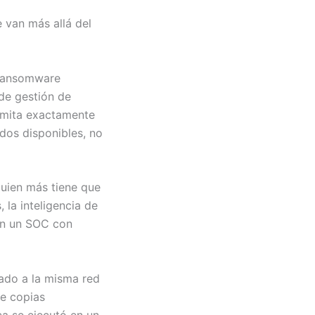
e van más allá del
 ransomware
 de gestión de
imita exactamente
ados disponibles, no
guien más tiene que
, la inteligencia de
en un SOC con
ado a la misma red
ge copias
ca se ejecutó en un