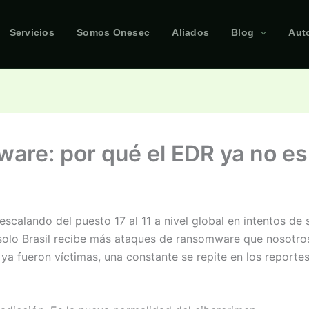
Servicios
Somos Onesec
Aliados
Blog
Aut
ware: por qué el EDR ya no es
scalando del puesto 17 al 11 a nivel global en intentos de 
solo Brasil recibe más ataques de ransomware que nosotros
ya fueron víctimas, una constante se repite en los reporte