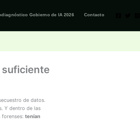
odiagnóstico Gobierno de IA 2026
Contacto
 suficiente
secuestro de datos.
. Y dentro de las
s forenses:
tenían