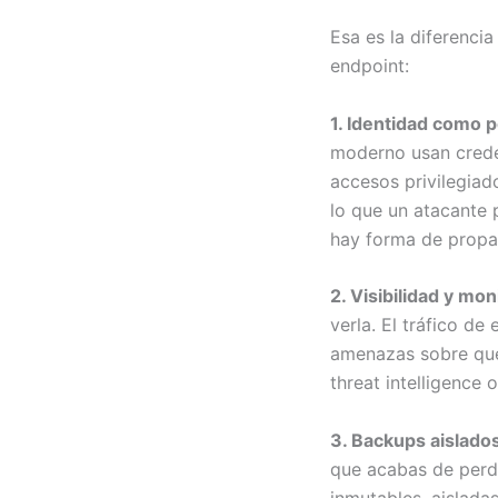
Esa es la diferencia
endpoint:
1. Identidad como p
moderno usan creden
accesos privilegia
lo que un atacante
hay forma de propag
2. Visibilidad y mo
verla. El tráfico de
amenazas sobre qué
threat intelligence
3. Backups aislado
que acabas de perder
inmutables, aislada