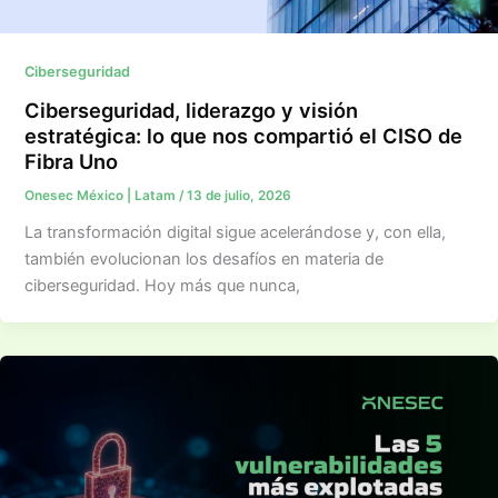
Ciberseguridad
Ciberseguridad, liderazgo y visión
estratégica: lo que nos compartió el CISO de
Fibra Uno
Onesec México | Latam
/
13 de julio, 2026
La transformación digital sigue acelerándose y, con ella,
también evolucionan los desafíos en materia de
ciberseguridad. Hoy más que nunca,