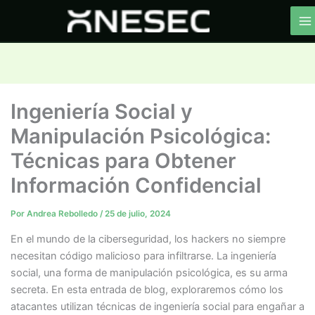
Ir
al
contenido
Ingeniería Social y
Manipulación Psicológica:
Técnicas para Obtener
Información Confidencial
Por
Andrea Rebolledo
/
25 de julio, 2024
En el mundo de la ciberseguridad, los hackers no siempre
necesitan código malicioso para infiltrarse. La ingeniería
social, una forma de manipulación psicológica, es su arma
secreta. En esta entrada de blog, exploraremos cómo los
atacantes utilizan técnicas de ingeniería social para engañar a