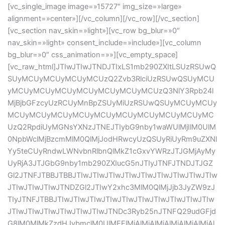
[vc_single_image image=»15727″ img_size=»large»
alignment=»center»][/vc_column][/vc_row][/vc_section]
[vc_section nav_skin=»light»][vc_row bg_blur=»0″
nav_skin=»light» consent_include=»include»][vc_column
bg_blur=»0″ css_animation=»»][vc_empty_space]
[vc_raw_html]JTIwJTIwJTNDJTIxLS1mb290ZXItLSUzRSUwQ
SUyMCUyMCUyMCUyMCUzQ2Zvb3RlciUzRSUwQSUyMCU
yMCUyMCUyMCUyMCUyMCUyMCUyMCUzQ3NlY3Rpb24l
MjBjbGFzcyUzRCUyMnBpZSUyMiUzRSUwQSUyMCUyMCUy
MCUyMCUyMCUyMCUyMCUyMCUyMCUyMCUyMCUyMC
UzQ2RpdiUyMGNsYXNzJTNEJTIybG9nby1waWUlMjIlM0UlM
0NpbWclMjBzcmMlM0QlMjJodHRwcyUzQSUyRiUyRm9uZXNl
Yy5teCUyRndwLWNvbnRlbnQlMkZ1cGxvYWRzJTJGMjAyMy
UyRjA3JTJGbG9nby1mb290ZXIucG5nJTIyJTNFJTNDJTJGZ
Gl2JTNFJTBBJTBBJTIwJTIwJTIwJTIwJTIwJTIwJTIwJTIwJTIw
JTIwJTIwJTIwJTNDZGl2JTIwY2xhc3MlM0QlMjJjb3JyZW9zJ
TIyJTNFJTBBJTIwJTIwJTIwJTIwJTIwJTIwJTIwJTIwJTIwJTIw
JTIwJTIwJTIwJTIwJTIwJTIwJTNDc3Ryb25nJTNFQ29udGFjd
G8lM0MlMkZzdHJvbmclM0UlMEElMjAlMjAlMjAlMjAlMjAlMjAl