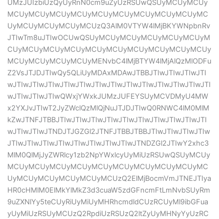
UMzJUIzbiUzQyUyRnN0cm9uZyUzRSUwQSUyMCUyMCUy
MCUyMCUyMCUyMCUyMCUyMCUyMCUyMCUyMCUyMC
UyMCUyMCUyMCUyMCUzQ3AlM0VTYW4lMjBKYWNpbnRv
JTIwTm8uJTIwOCUwQSUyMCUyMCUyMCUyMCUyMCUyM
CUyMCUyMCUyMCUyMCUyMCUyMCUyMCUyMCUyMCUy
MCUyMCUyMCUyMCUyMENvbC4lMjBTYW4lMjAlQzMlODFu
Z2VsJTJDJTIwQy5QLiUyMDAxMDAwJTBBJTIwJTIwJTIwJTI
wJTIwJTIwJTIwJTIwJTIwJTIwJTIwJTIwJTIwJTIwJTIwJTIwJTI
wJTIwJTIwJTIwQWxjYWxkJUMzJUFEYSUyMCVDMyU4MW
x2YXJvJTIwT2JyZWclQzMlQjNuJTJDJTIwQ0RNWC4lM0MlM
kZwJTNFJTBBJTIwJTIwJTIwJTIwJTIwJTIwJTIwJTIwJTIwJTI
wJTIwJTIwJTNDJTJGZGl2JTNFJTBBJTBBJTIwJTIwJTIwJTIw
JTIwJTIwJTIwJTIwJTIwJTIwJTIwJTIwJTNDZGl2JTIwY2xhc3
MlM0QlMjJyZWRlcy1zb2NpYWxlcyUyMiUzRSUwQSUyMCUy
MCUyMCUyMCUyMCUyMCUyMCUyMCUyMCUyMCUyMC
UyMCUyMCUyMCUyMCUyMCUzQ2ElMjBocmVmJTNEJTIya
HR0cHMlM0ElMkYlMkZ3d3cuaW5zdGFncmFtLmNvbSUyRm
9uZXNlYy5teCUyRiUyMiUyMHRhcmdldCUzRCUyMl9ibGFua
yUyMiUzRSUyMCUzQ2RpdiUzRSUzQ2ltZyUyMHNyYyUzRC