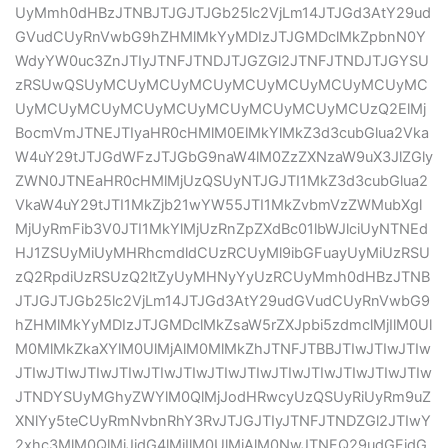
UyMmh0dHBzJTNBJTJGJTJGb25lc2VjLm14JTJGd3AtY29ud
GVudCUyRnVwbG9hZHMlMkYyMDIzJTJGMDclMkZpbnN0Y
WdyYW0uc3ZnJTIyJTNFJTNDJTJGZGl2JTNFJTNDJTJGYSU
zRSUwQSUyMCUyMCUyMCUyMCUyMCUyMCUyMCUyMC
UyMCUyMCUyMCUyMCUyMCUyMCUyMCUyMCUzQ2ElMj
BocmVmJTNEJTIyaHR0cHMlM0ElMkYlMkZ3d3cubGlua2Vka
W4uY29tJTJGdWFzJTJGbG9naW4lM0ZzZXNzaW9uX3JlZGly
ZWN0JTNEaHR0cHMlMjUzQSUyNTJGJTI1MkZ3d3cubGlua2
VkaW4uY29tJTI1MkZjb21wYW55JTI1MkZvbmVzZWMubXgl
MjUyRmFib3V0JTI1MkYlMjUzRnZpZXdBc01lbWJlciUyNTNEd
HJ1ZSUyMiUyMHRhcmdldCUzRCUyMl9ibGFuayUyMiUzRSU
zQ2RpdiUzRSUzQ2ltZyUyMHNyYyUzRCUyMmh0dHBzJTNB
JTJGJTJGb25lc2VjLm14JTJGd3AtY29udGVudCUyRnVwbG9
hZHMlMkYyMDIzJTJGMDclMkZsaW5rZXJpbi5zdmclMjIlM0Ul
M0MlMkZkaXYlM0UlMjAlM0MlMkZhJTNFJTBBJTIwJTIwJTIw
JTIwJTIwJTIwJTIwJTIwJTIwJTIwJTIwJTIwJTIwJTIwJTIwJTIw
JTNDYSUyMGhyZWYlM0QlMjJodHRwcyUzQSUyRiUyRm9uZ
XNlYy5teCUyRmNvbnRhY3RvJTJGJTIyJTNFJTNDZGl2JTIwY
2xhc3MlM0QlMjJidG4lMjIlM0UlMjAlM0NwJTNFQ29udGFjdG