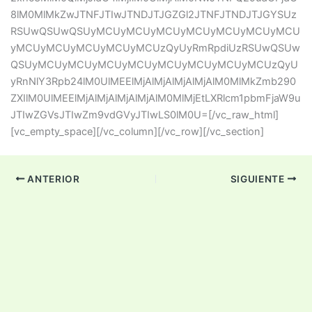
8lM0MlMkZwJTNFJTIwJTNDJTJGZGl2JTNFJTNDJTJGYSUz
RSUwQSUwQSUyMCUyMCUyMCUyMCUyMCUyMCUyMCU
yMCUyMCUyMCUyMCUyMCUzQyUyRmRpdiUzRSUwQSUw
QSUyMCUyMCUyMCUyMCUyMCUyMCUyMCUyMCUzQyU
yRnNlY3Rpb24lM0UlMEElMjAlMjAlMjAlMjAlM0MlMkZmb290
ZXIlM0UlMEElMjAlMjAlMjAlMjAlM0MlMjEtLXRlcm1pbmFjaW9u
JTIwZGVsJTIwZm9vdGVyJTIwLS0lM0U=[/vc_raw_html]
[vc_empty_space][/vc_column][/vc_row][/vc_section]
ANTERIOR
SIGUIENTE