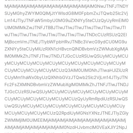
MjAlMjAlMjAlMjAlMjAlMjAlMjAlMjAlMjAlMjAlM0NwJTNFJTNDY
SUyMGhyZWYlM0QlMjJtYWlsdG8lM0FpbmZvJTQwb25lc2Vj
Lm14JTIyJTNFaW5mbyU0MG9uZXNlYy5teCUzQyUyRmElM0
UlM0MlMkZwJTNFJTBBJTIwJTIwJTIwJTIwJTIwJTIwJTIwJTI
wJTIwJTIwJTIwJTIwJTIwJTIwJTIwJTIwJTNDcCUzRSUzQ2El
MjBocmVmJTNEJTIybWFpbHRvJTNBc3VwcG9ydCU0MG9u
ZXNlYy5teCUyMiUzRXN1cHBvcnQlNDBvbmVzZWMubXglMjA
lM0MlMkZhJTNFJTIwJTNDJTJGcCUzRSUwQSUyMCUyMCU
yMCUyMCUyMCUyMCUyMCUyMCUyMCUyMCUyMCUyM
CUyMCUyMCUyMCUyMCUzQ3AlM0UlM0NhJTIwaHJlZiUzR
CUyMm1haWx0byUzQXNhbGVzJTQwb25lc2VjLm14JTIyJTN
Fc2FsZXMlNDBvbmVzZWMubXglM0MlMkZhJTNFJTIwJTNDJ
TJGcCUzRSUwQSUyMCUyMCUyMCUyMCUyMCUyMCUyM
CUyMCUyMCUyMCUyMCUyMCUzQyUyRmRpdiUzRSUwQS
UwQSUyMCUyMCUyMCUyMCUyMCUyMCUyMCUyMCUy
MCUyMCUyMCUyMCUzQ2RpdiUyMGNsYXNzJTNEJTIyZGly
ZWMlMjIlM0UlMEElMjAlMjAlMjAlMjAlMjAlMjAlMjAlMjAlMjAlMj
AlMjAlMjAlMjAlMjAlMjAlMjAlM0NzdHJvbmclM0VEaXJlY2NpJ