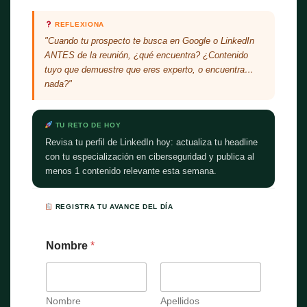
REFLEXIONA
"Cuando tu prospecto te busca en Google o LinkedIn
ANTES de la reunión, ¿qué encuentra? ¿Contenido
tuyo que demuestre que eres experto, o encuentra…
nada?"
TU RETO DE HOY
Revisa tu perfil de LinkedIn hoy: actualiza tu headline
con tu especialización en ciberseguridad y publica al
menos 1 contenido relevante esta semana.
REGISTRA TU AVANCE DEL DÍA
Nombre
*
Nombre
Apellidos