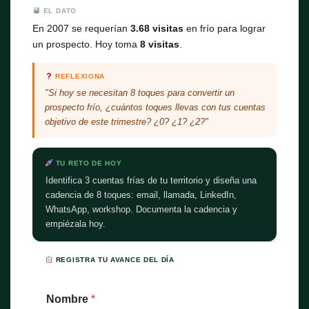
EL DATO
En 2007 se requerían
3.68 visitas
en frío para lograr
un prospecto. Hoy toma
8 visitas
.
REFLEXIONA
"Si hoy se necesitan 8 toques para convertir un
prospecto frío, ¿cuántos toques llevas con tus cuentas
objetivo de este trimestre? ¿0? ¿1? ¿2?"
TU RETO DE HOY
Identifica 3 cuentas frías de tu territorio y diseña una
cadencia de 8 toques: email, llamada, LinkedIn,
WhatsApp, workshop. Documenta la cadencia y
empiézala hoy.
REGISTRA TU AVANCE DEL DÍA
Nombre
*