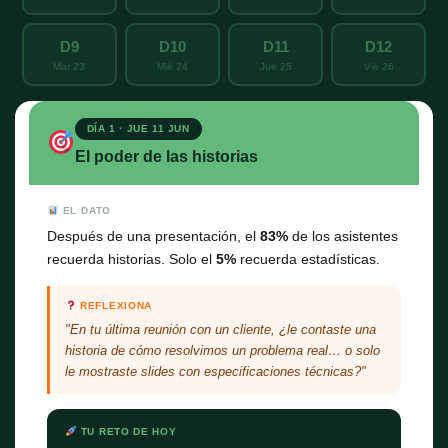
D9
D10
D11
D12
Mar 23
Mié 24
Jue 25
Vie 26
DÍA 1 · JUE 11 JUN
El poder de las historias
EL DATO
Después de una presentación, el
83%
de los asistentes
recuerda historias. Solo el
5%
recuerda estadísticas.
REFLEXIONA
"En tu última reunión con un cliente, ¿le contaste una
historia de cómo resolvimos un problema real… o solo
le mostraste slides con especificaciones técnicas?"
TU RETO DE HOY