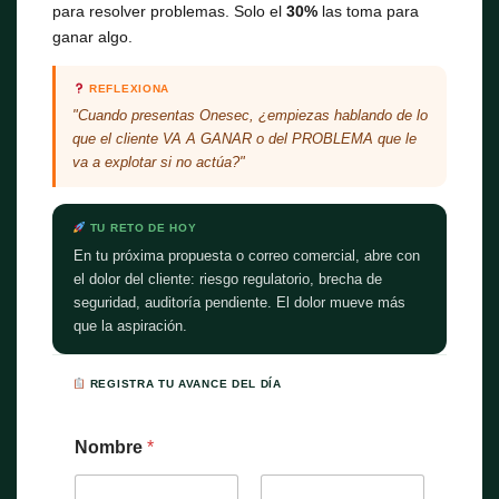
para resolver problemas. Solo el
30%
las toma para
ganar algo.
REFLEXIONA
"Cuando presentas Onesec, ¿empiezas hablando de lo
que el cliente VA A GANAR o del PROBLEMA que le
va a explotar si no actúa?"
TU RETO DE HOY
En tu próxima propuesta o correo comercial, abre con
el dolor del cliente: riesgo regulatorio, brecha de
seguridad, auditoría pendiente. El dolor mueve más
que la aspiración.
REGISTRA TU AVANCE DEL DÍA
Nombre
*