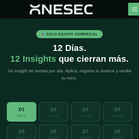
Ir
al
contenido
SOLO EQUIPO COMERCIAL
12 Días.
12 Insights
que cierran más.
Un insight de ventas por día. Aplica, registra tu avance y recibe
tu retro.
D1
D2
D3
D4
Jue 11
Vie 12
Lun 15
Mar 16
D5
D6
D7
D8
Mié 17
Jue 18
Vie 19
Lun 22