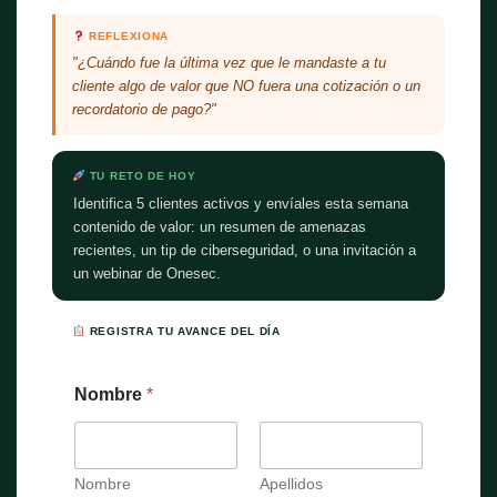
REFLEXIONA
"¿Cuándo fue la última vez que le mandaste a tu
cliente algo de valor que NO fuera una cotización o un
recordatorio de pago?"
TU RETO DE HOY
Identifica 5 clientes activos y envíales esta semana
contenido de valor: un resumen de amenazas
recientes, un tip de ciberseguridad, o una invitación a
un webinar de Onesec.
REGISTRA TU AVANCE DEL DÍA
Nombre
*
Nombre
Apellidos