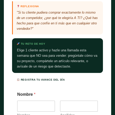
REFLEXIONA
"Si tu cliente pudiera comprar exactamente lo mismo
de un competidor, ¿por qué te elegiría A TI? ¿Qué has
hecho para que confíe en ti más que en cualquier otro
vendedor?"
TU RETO DE HOY
Elige 1 cliente activo y hazle una llamada esta
semana que NO sea para vender: pregúntale cómo va
su proyecto, compártele un artículo relevante, o
avísale de un riesgo que detectaste.
REGISTRA TU AVANCE DEL DÍA
Nombre
*