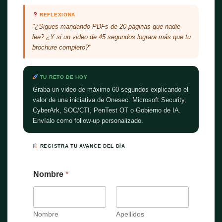
REFLEXIONA
"¿Sigues mandando PDFs de 20 páginas que nadie
lee? ¿Y si un video de 45 segundos lograra más que tu
brochure completo?"
TU RETO DE HOY
Graba un video de máximo 60 segundos explicando el
valor de una iniciativa de Onesec: Microsoft Security,
CyberArk, SOC/CTI, PenTest OT o Gobierno de IA.
Envíalo como follow-up personalizado.
REGISTRA TU AVANCE DEL DÍA
Nombre
*
Nombre
Apellidos