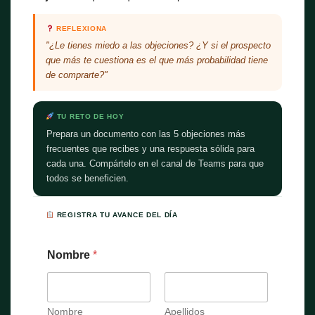
REFLEXIONA
"¿Le tienes miedo a las objeciones? ¿Y si el prospecto
que más te cuestiona es el que más probabilidad tiene
de comprarte?"
TU RETO DE HOY
Prepara un documento con las 5 objeciones más
frecuentes que recibes y una respuesta sólida para
cada una. Compártelo en el canal de Teams para que
todos se beneficien.
REGISTRA TU AVANCE DEL DÍA
Nombre
*
Nombre
Apellidos