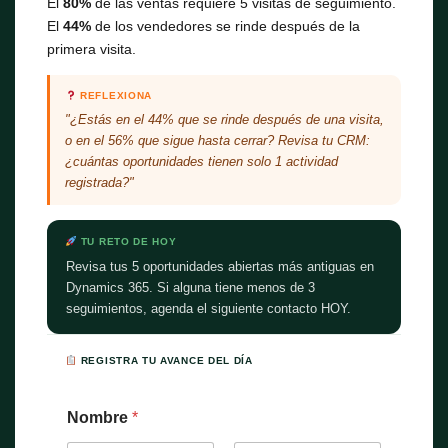
El
80%
de las ventas requiere 5 visitas de seguimiento.
El
44%
de los vendedores se rinde después de la
primera visita.
REFLEXIONA
"¿Estás en el 44% que se rinde después de una visita,
o en el 56% que sigue hasta cerrar? Revisa tu CRM:
¿cuántas oportunidades tienen solo 1 actividad
registrada?"
TU RETO DE HOY
Revisa tus 5 oportunidades abiertas más antiguas en
Dynamics 365. Si alguna tiene menos de 3
seguimientos, agenda el siguiente contacto HOY.
REGISTRA TU AVANCE DEL DÍA
Nombre
*