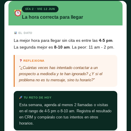
DÍA 2 · VIE 12 JUN
La hora correcta para llegar
EL DATO
La mejor hora para llegar sin cita es entre las
4-5 pm
.
La segunda mejor es
8-10 am
. La peor: 11 am - 2 pm.
REFLEXIONA
"¿Cuántas veces has intentado contactar a un
prospecto a mediodía y te han ignorado? ¿Y si el
problema no es tu mensaje, sino tu horario?"
TU RETO DE HOY
Esta semana, agenda al menos 2 llamadas o visitas
en el rango de 4-5 pm o 8-10 am. Registra el resultado
en CRM y compáralo con tus intentos en otros
horarios.