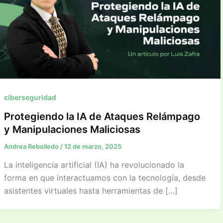
ciberseguridad
Protegiendo la IA de Ataques Relámpago
y Manipulaciones Maliciosas
Andrea Rebolledo
/
12 de marzo, 2025
La inteligencia artificial (IA) ha revolucionado la
forma en que interactuamos con la tecnología, desde
asistentes virtuales hasta herramientas de […]