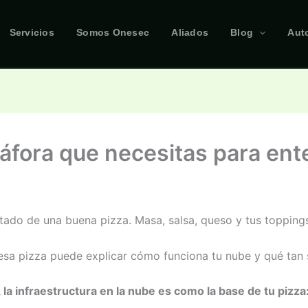
Servicios
Somos Onesec
Aliados
Blog
Aut
táfora que necesitas para ent
ado de una buena pizza. Masa, salsa, queso y tus toppings
esa pizza puede explicar cómo funciona tu nube y qué tan 
, la infraestructura en la nube es como la base de tu pizza