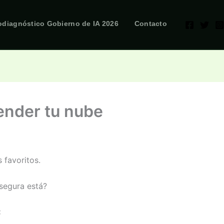
odiagnóstico Gobierno de IA 2026
Contacto
ender tu nube
 favoritos.
segura está?
: