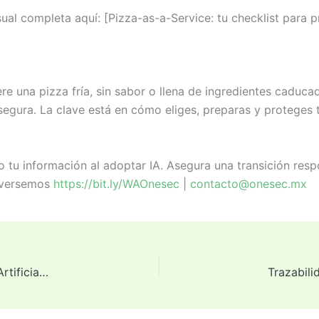
sual completa aquí: [Pizza-as-a-Service: tu checklist para p
re una pizza fría, sin sabor o llena de ingredientes caduc
segura. La clave está en cómo eliges, preparas y proteges 
 tu información al adoptar IA. Asegura una transición res
nversemos
https://bit.ly/WAOnesec
|
contacto@onesec.mx
Protección de Datos Sensibles en la Era de la Inteligencia Artificial: Retos y Soluciones