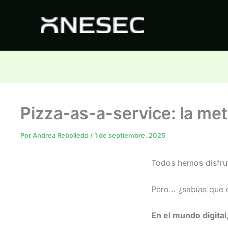
Ir
al
contenido
Pizza-as-a-service: la me
Por
Andrea Rebolledo
/
1 de septiembre, 2025
Todos hemos disfrut
Pero… ¿sabías que 
En el mundo digital